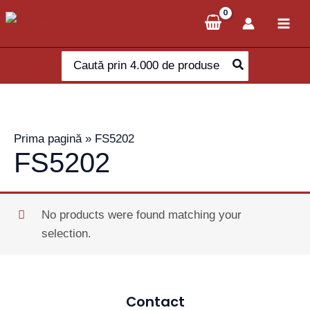
Skip
to
content
Search
for:
Prima pagină
»
FS5202
FS5202
No products were found matching your
selection.
Contact