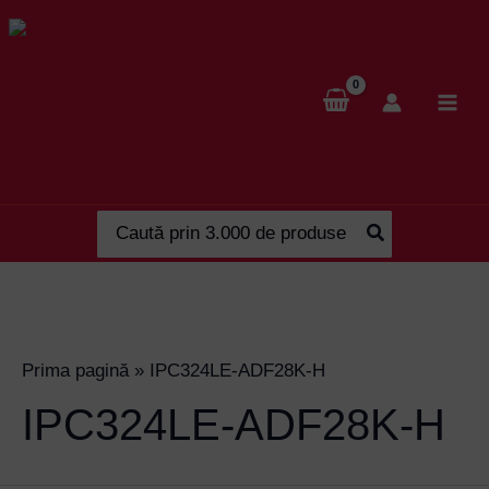
Skip
to
content
Search
for:
Prima pagină
»
IPC324LE-ADF28K-H
IPC324LE-ADF28K-H