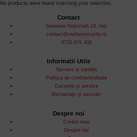
No products were found matching your selection.
Contact
Șoseaua Națională 24, Iași
contact@stefansecurity.ro
0733 676 402
Informatii Utile
Termeni și condiții
Politica de confidențialitate
Garanție și service
Reclamații și sesizări
Despre noi
Username or Email Address
Contul meu
Despre noi
Password