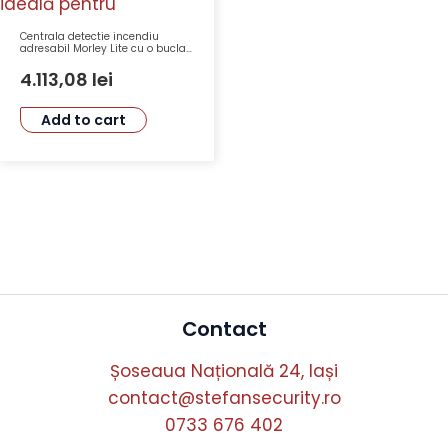
Centrala detectie incendiu
adresabil Morley Lite cu o bucla,
159 D – Honeywell LT-159
4.113,08
lei
Add to cart
Contact
Șoseaua Națională 24, Iași
contact@stefansecurity.ro
0733 676 402