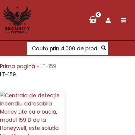
Skip
to
content
Search
for:
Prima pagină
»
LT-159
LT-159