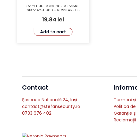
Card UHF ISO18000-6C pentru
Cititor AY-U900 – ROSSLARE LT-
UVS-26A-3000
19,84
lei
Add to cart
Contact
Informat
Șoseaua Națională 24, Iași
Termeni și 
contact@stefansecurity.ro
Politica de
0733 676 402
Garanție și
Reclamații 