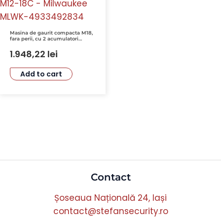
Masina de gaurit compacta M18,
fara perii, cu 2 acumulatori
M18B4 si 1 incarcator M12-18C –
Milwaukee MLWK-4933492834
1.948,22
lei
Add to cart
Contact
Șoseaua Națională 24, Iași
contact@stefansecurity.ro