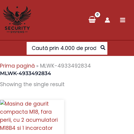
Skip
to
content
Search
for:
Prima pagină
»
MLWK-4933492834
MLWK-4933492834
Showing the single result