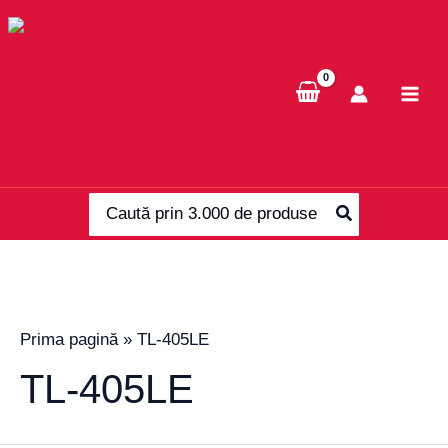
Skip
to
content
Search
for:
Prima pagină
»
TL-405LE
TL-405LE