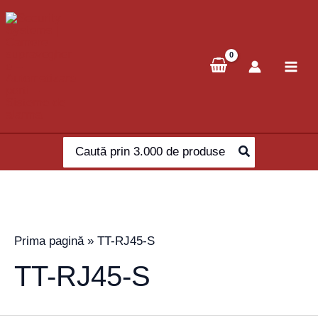
Skip
to
content
Search
for:
Prima pagină
»
TT-RJ45-S
TT-RJ45-S