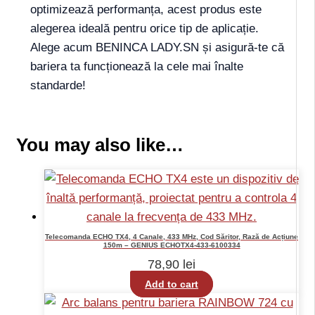
optimizează performanța, acest produs este
alegerea ideală pentru orice tip de aplicație.
Alege acum BENINCA LADY.SN și asigură-te că
bariera ta funcționează la cele mai înalte
standarde!
You may also like…
Telecomanda ECHO TX4, 4 Canale, 433 MHz, Cod Săritor, Rază de Acțiune
150m – GENIUS ECHOTX4-433-6100334
78,90
lei
Add to cart