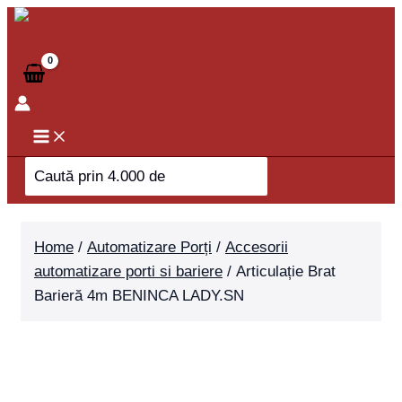
Skip
Articulație
to
Brat
content
Barieră
4m
BENINCA
LADY.SN
quantity
Search
for:
Home
/
Automatizare Porți
/
Accesorii
automatizare porti si bariere
/ Articulație Brat
Barieră 4m BENINCA LADY.SN