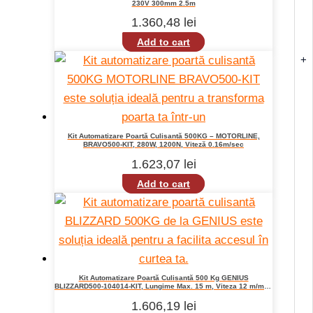
230V 300mm 2.5m
1.360,48
lei
Add to cart
+
Kit Automatizare Poartă Culisantă 500KG – MOTORLINE,
BRAVO500-KIT, 280W, 1200N, Viteză 0.16m/sec
1.623,07
lei
Add to cart
Kit Automatizare Poartă Culisantă 500 Kg GENIUS
BLIZZARD500-104014-KIT, Lungime Max. 15 m, Viteza 12 m/min,
IP 44
1.606,19
lei