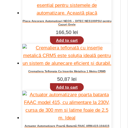
Placa Ancorare Automatizari NEOS – DITEC NES100PSU pentru
Cazuri Grele
166,50
lei
Add to cart
Cremaliera Teflonata Cu Insertie Metalica 1 Metru CRM5
50,87
lei
Add to cart
Actuator Automatizare Poartă Batantă FAAC ARM-415-104415