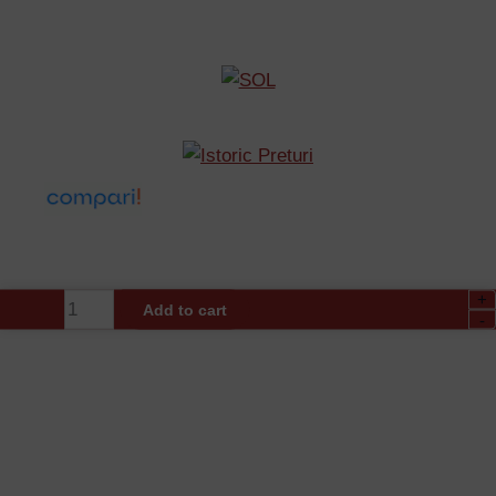
+
Brat
Add to cart
-
Bariera
VE650.A
din
2
Bucati
Aluminiu