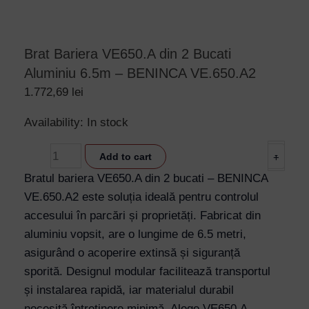
Brat Bariera VE650.A din 2 Bucati
Aluminiu 6.5m – BENINCA VE.650.A2
1.772,69
lei
Brat
Availability:
In stock
Bariera
-
Add to cart
+
VE650.A
din
Bratul bariera VE650.A din 2 bucati – BENINCA
2
VE.650.A2 este soluția ideală pentru controlul
Bucati
accesului în parcări și proprietăți. Fabricat din
Aluminiu
aluminiu vopsit, are o lungime de 6.5 metri,
6.5m
asigurând o acoperire extinsă și siguranță
-
sporită. Designul modular facilitează transportul
BENINCA
și instalarea rapidă, iar materialul durabil
VE.650.A2
necesită întreținere minimă. Alege VE650.A