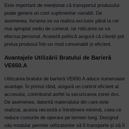
Este important de menționat că transportul produsului
poate genera un cost suplimentar variabil. De
asemenea, livrarea se va realiza exclusiv până la cel
Username or Email Address
mai apropiat sediu de curierat, iar ridicarea se va
efectua personal. Această politică asigură că clienții pot
Password
prelua produsul într-un mod convenabil și eficient.
Avantajele Utilizării Bratului de Barieră
Remember Me
VE650.A
Utilizarea bratului de barieră VE650.A aduce numeroase
Lost your password?
avantaje. În primul rând, asigură un control eficient al
accesului, contribuind astfel la securizarea zonei dvs.
De asemenea, datorită materialului din care este
realizat, acesta necesită o întreținere minimă, ceea ce
reduce costurile de operare pe termen lung. Designul
său modular permite utilizatorilor să îl transporte și să îl