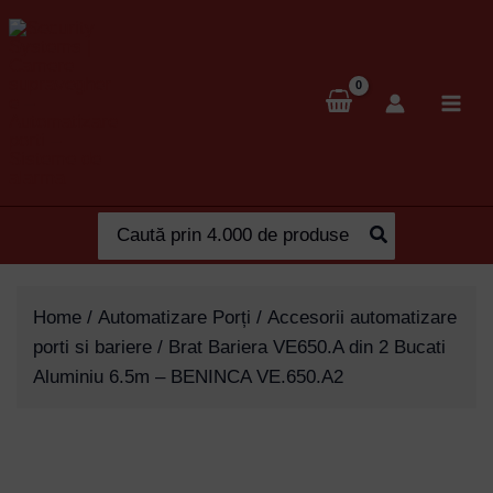
Skip
to
content
Search
for:
Home
/
Automatizare Porți
/
Accesorii automatizare
porti si bariere
/ Brat Bariera VE650.A din 2 Bucati
Aluminiu 6.5m – BENINCA VE.650.A2