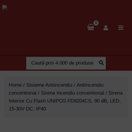
Skip
to
content
Search
for:
Home
/
Sisteme Antiincendiu
/
Antiincendiu
conventional
/
Sirena incendiu conventional
/ Sirena
Interior Cu Flash UNIPOS FD8204CS, 90 dB, LED,
15-30V DC, IP40