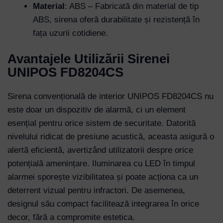
Material
: ABS – Fabricată din material de tip
Password
ABS, sirena oferă durabilitate și rezistență în
fața uzurii cotidiene.
Remember Me
Avantajele Utilizării Sirenei
UNIPOS FD8204CS
Lost your password?
Sirena convențională de interior UNIPOS FD8204CS nu
este doar un dispozitiv de alarmă, ci un element
esențial pentru orice sistem de securitate. Datorită
nivelului ridicat de presiune acustică, aceasta asigură o
alertă eficientă, avertizând utilizatorii despre orice
potențială amenințare. Iluminarea cu LED în timpul
alarmei sporește vizibilitatea și poate acționa ca un
deterrent vizual pentru infractori. De asemenea,
designul său compact facilitează integrarea în orice
decor, fără a compromite estetica.