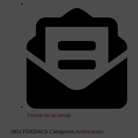
Trimite-ne un email
SKU
FD8204CS
Categories
Antiincendiu