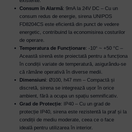
existente.
Consum în Alarmă
: 9mA la 24V DC – Cu un
consum redus de energie, sirena UNIPOS
FD8204CS este eficientă din punct de vedere
energetic, contribuind la economisirea costurilor
de operare.
Temperatura de Funcționare
: -10° ~ +50 °C –
Această sirenă este proiectată pentru a funcționa
în condiții variate de temperatură, asigurându-se
că rămâne operativă în diverse medii.
Dimensiuni
: Ø100, h47 mm – Compactă și
discretă, sirena se integrează ușor în orice
ambient, fără a ocupa un spațiu semnificativ.
Grad de Protecție
: IP40 – Cu un grad de
protecție IP40, sirena este rezistentă la praf și la
Username or Email Address
condiții de mediu moderate, ceea ce o face
ideală pentru utilizarea în interior.