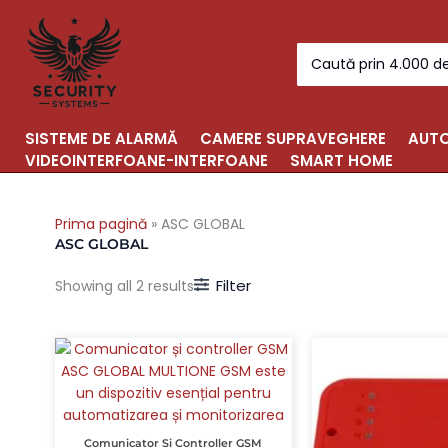
Sorted
Skip
by
to
popularity
Search
content
for:
SISTEME DE ALARMĂ
CAMERE SUPRAVEGHERE
AUTO
VIDEOINTERFOANE-INTERFOANE
SMART HOME
Prima pagină
»
ASC GLOBAL
ASC GLOBAL
Filter
Showing all 2 results
Comunicator Si Controller GSM