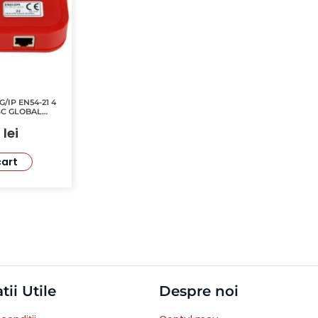
/IP EN54-21 4
 ASC GLOBAL
 4G
8
lei
cart
tii Utile
Despre noi