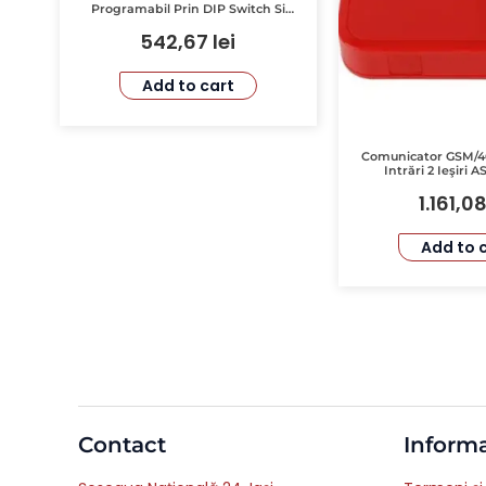
Programabil Prin DIP Switch Si
SMS
542,67
lei
Add to cart
Comunicator GSM/4G
Intrări 2 Ieşiri
ENICOM
1.161,0
Add to 
Contact
Informa