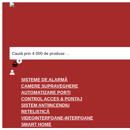
Skip
Required
to
content
Search
for:
SISTEME DE ALARMĂ
CAMERE SUPRAVEGHERE
AUTOMATIZARE PORȚI
CONTROL ACCES & PONTAJ
SISTEM ANTIINCENDIU
REȚELISTICĂ
VIDEOINTERFOANE-INTERFOANE
SMART HOME