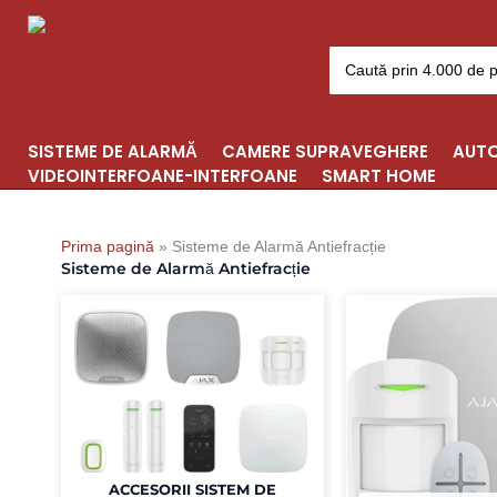
Sorted
Skip
by
to
popularity
Search
content
for:
SISTEME DE ALARMĂ
CAMERE SUPRAVEGHERE
AUTO
VIDEOINTERFOANE-INTERFOANE
SMART HOME
Prima pagină
»
Sisteme de Alarmă Antiefracție
Sisteme de Alarmă Antiefracție
ACCESORII SISTEM DE