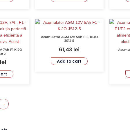
Acumulator AGM 12V 5Ah F1 – KIJO
JS12-5
61,43
lei
V 7Ah F1 KIJO
Acumula
egru
Add to cart
lei
cart
→