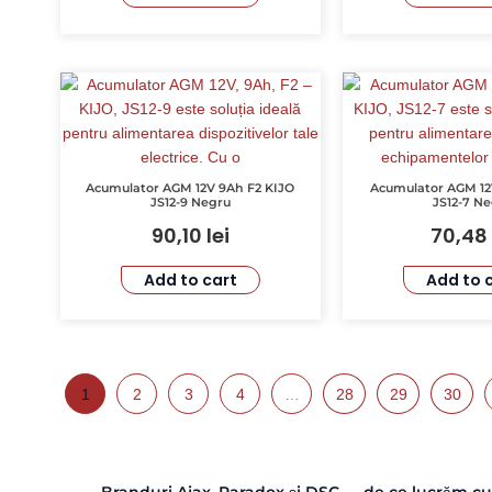
Acumulator AGM 12V 9Ah F2 KIJO
Acumulator AGM 12
JS12-9 Negru
JS12-7 N
90,10
lei
70,48
Add to cart
Add to 
1
2
3
4
…
28
29
30