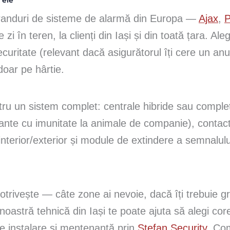
 ele
 branduri de sisteme de alarmă din Europa —
Ajax
,
P
zi în teren, la clienți din Iași și din toată țara. 
curitate (relevant dacă asigurătorul îți cere un an
 doar pe hârtie.
ntru un sistem complet: centrale hibride sau complet
ante cu imunitate la animale de companie), contact
 interior/exterior și module de extindere a semnalulu
 potrivește — câte zone ai nevoie, dacă îți trebuie 
oastră tehnică din Iași te poate ajuta să alegi core
de instalare și mentenanță prin
Stefan Security
. Com