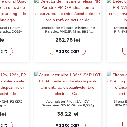
Quad PIR 12m
Detector de Mișcare Wireless PIR
Detecto
 Paradox DG65+
Paradox PMD2P, 15 m, 88.5°,
PIR NV5
Imunitate la Animale, 433/868
Suport 
lei
262,76
lei
MHz, RF 70 m
cart
Add to cart
 12Ah F2 KIJO
Acumulator Pilot 1,3Ah 12V
Sirena 
egru
Dimensiuni 97x43x52mm 0,58Kg
IP34 D
lei
38,22
lei
cart
Add to cart