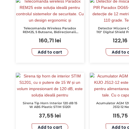
Telecomanda Wireless Paradox
Detector Mișcare 
REM25, 5 Butoane, Bidirecțională,
110° Digital Shield
StayD, 50m, 433MHz
160,71
lei
122,16
Add to cart
Add to 
Sirena Tip Horn Interior 120 dB 15
Acumulator AGM 12V
W ABS Plastic STIM S1201
JS12-12 N
37,55
lei
115,75
Add to cart
Add to 