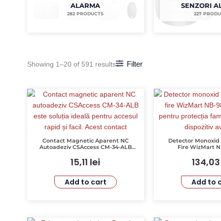
ALARMA
SENZORI 
282 PRODUCTS
227 PROD
Filter
Showing 1–20 of 591 results
Contact Magnetic Aparent NC
Detector Monoxid
Autoadeziv CSAccess CM-34-ALB
Fire WizMart 
pentru Uși și Feronerie
Sensibilitate Rid
15,11
lei
134,0
Acustică și Vizuală
Add to cart
Add to 