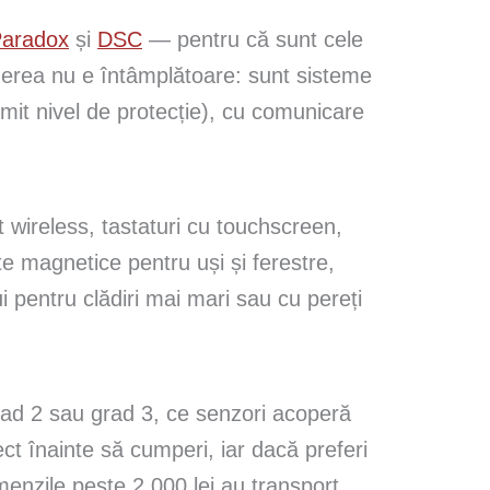
aradox
și
DSC
— pentru că sunt cele
Alegerea nu e întâmplătoare: sunt sisteme
umit nivel de protecție), cu comunicare
 wireless, tastaturi cu touchscreen,
e magnetice pentru uși și ferestre,
i pentru clădiri mai mari sau cu pereți
grad 2 sau grad 3, ce senzori acoperă
ct înainte să cumperi, iar dacă preferi
enzile peste 2.000 lei au transport