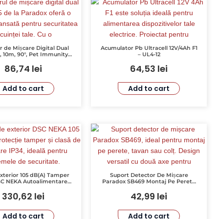
r de Mișcare Digital Dual
Acumulator Pb Ultracell 12V/4Ah F1
, 10m, 90°, Pet Immunity,
– UL4-12
Inclus – PARADOX NV5-SB
86,74
lei
64,53
lei
Add to cart
Add to cart
Exterior 105 dB(A) Tamper
Suport Detector De Mișcare
SC NEKA Autoalimentare
Paradox SB469 Montaj Pe Perete
Flash
Tavan Colt Reglaj 2 Axe Protecție
330,62
lei
42,99
lei
Cablu
Add to cart
Add to cart