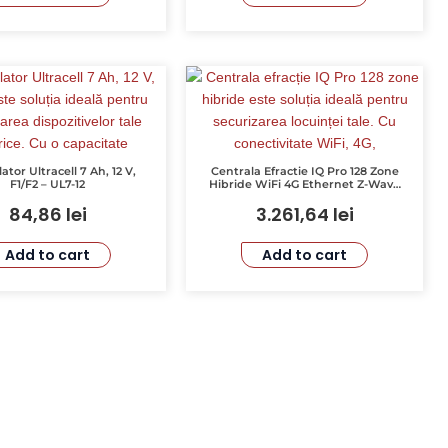
tor Ultracell 7 Ah, 12 V,
Centrala Efractie IQ Pro 128 Zone
F1/F2 – UL7-12
Hibride WiFi 4G Ethernet Z-Wave
DSC IQPR015M
84,86
lei
3.261,64
lei
Add to cart
Add to cart