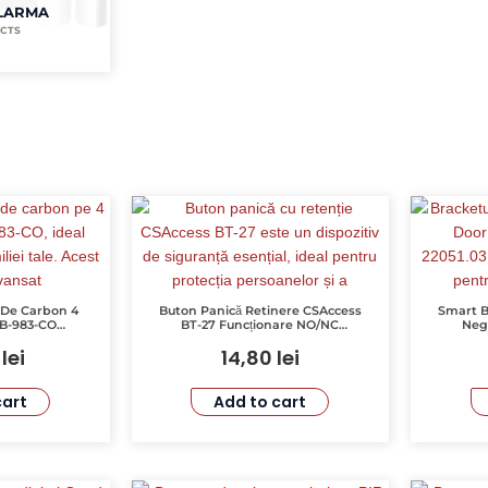
ALARMA
UCTS
 De Carbon 4
Buton Panică Retinere CSAccess
Smart B
NB-983-CO
BT-27 Funcționare NO/NC
Negr
icată Alarmă
Dimensiuni Compacte Culoare
3
lei
14,80
lei
 Certificat CE
Albă
cart
Add to cart