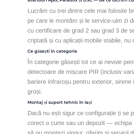
Branduri Ajax, Paradox și DSC — de ce lucrăm cu
Lucrăm cu trei dintre cele mai folosite
pe care le montăm și le service-uim zi de 
cu certificare de grad 2 sau grad 3 de se
criptată și cu aplicații mobile stabile, nu
Ce găsești în categorie
În categorie găsești tot ce ai nevoie pe
detectoare de mișcare PIR (inclusiv vari
bariere infraroșu pentru exterior, sirene
groși.
Montaj și suport tehnic în Iași
Dacă nu ești sigur ce configurație ți se
corect o curte sau un depozit — echipa n
să nu montezi singur, oferim și servicii 