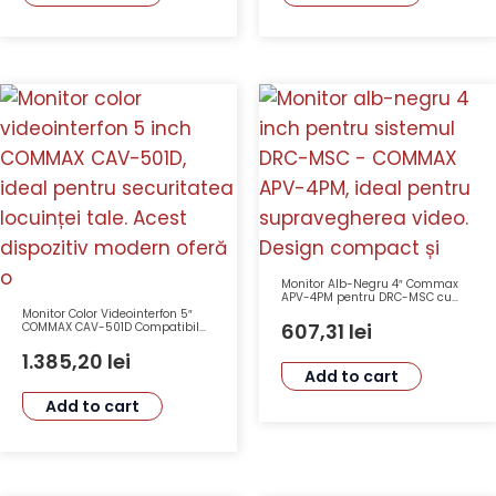
Monitor Alb-Negru 4″ Commax
APV-4PM pentru DRC-MSC cu
Apel Portar și Buton Acces
Monitor Color Videointerfon 5″
607,31
lei
COMMAX CAV-501D Compatibil
cu Camere DRC-4CHC, DRC-
4CGN2, DRC-4CPN2, DRC-40K
1.385,20
lei
Add to cart
Add to cart