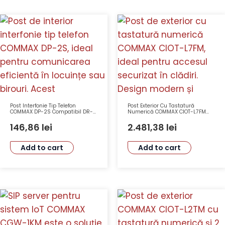
Post Interfonie Tip Telefon
Post Exterior Cu Tastatură
COMMAX DP-2S Compatibil DR-
Numerică COMMAX CIOT-L7FM
2GN DR-201A DR-2AN DR-2A2N
Display Touch 7″ Camera 2MP
DR-2A3N
SIP Bluetooth RFID Ethernet
146,86
lei
2.481,38
lei
Add to cart
Add to cart