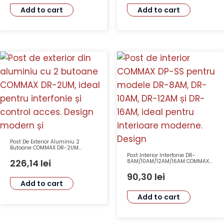
Add to cart
Add to cart
Post De Exterior Aluminiu 2
Butoane COMMAX DR-2UM
Comunicatie Handsfree LED
Post Interior Interfonie DR-
12VDC
226,14
lei
8AM/10AM/12AM/16AM COMMAX
DP-SS
90,30
lei
Add to cart
Add to cart