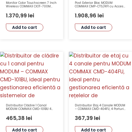
Monitor Color Touchscreen 7 Inch
Post Exterior Bloc MODUM
Wireless COMMAX CIOT-700M
COMMAX CMP-CTS/RF1 cu Acces
Rezolutie 1024×600 PoE Zigbee
Cod și Card Reader, Afisaj OLED
2.4″, Camera Pin-Hole CMOS,
1.370,99
lei
1.908,96
lei
Instalare Îngropată
Add to cart
Add to cart
Distribuitor Clădire 1 Canal
Distribuitor Etaj 4 Canale MODUM
MODUM COMMAX CMD-101BU 4
– COMMAX CMD-404FU, 4 Porturi,
Porturi Alimentare 24VDC 1A
Cablare UTP, Alimentare 24VDC
465,38
lei
367,39
lei
Add to cart
Add to cart