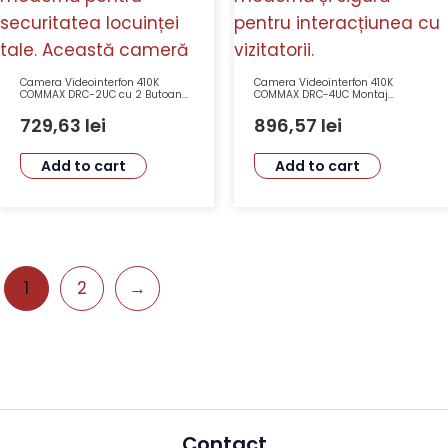
Camera Videointerfon 410K
Camera Videointerfon 410K
COMMAX DRC-2UC cu 2 Butoane
COMMAX DRC-4UC Montaj
de Apelare și Comunicare 4 Fire
Ingropat 4 Butoane 12VDC
729,63
lei
896,57
lei
Add to cart
Add to cart
1
2
→
Contact