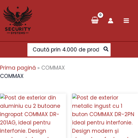
Skip
to
content
Search
for:
Prima pagină
»
COMMAX
COMMAX