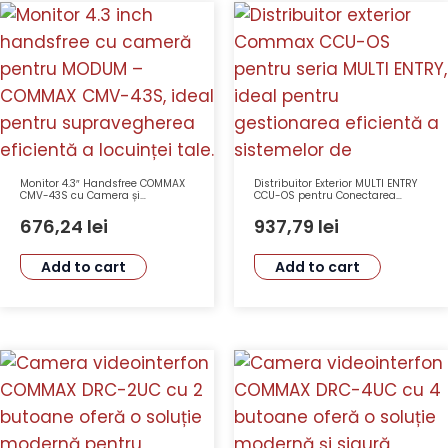
Monitor 4.3″ Handsfree COMMAX
Distribuitor Exterior MULTI ENTRY
CMV-43S cu Camera și
CCU-OS pentru Conectarea
Comunicație pe 4 Fire
Distribuitoarelor de Bloc CCU-BS
676,24
lei
937,79
lei
Add to cart
Add to cart