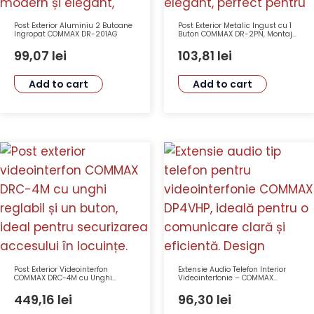
Post Exterior Aluminiu 2 Butoane
Post Exterior Metalic Ingust cu 1
Ingropat COMMAX DR-201AG
Buton COMMAX DR-2PN, Montaj
Aparent, Comunicare Full Duplex
99,07
lei
103,81
lei
Add to cart
Add to cart
Post Exterior Videointerfon
Extensie Audio Telefon Interior
COMMAX DRC-4M cu Unghi
Videointerfonie – COMMAX
Reglabil și 1 Buton, LED, Senzor
DP4VHP
CMOS, Montaj Aplicat
449,16
lei
96,30
lei