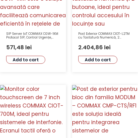
SIP Server IoT COMMAX CGW-1KM
Post Exterior COMMAX CIOT-L2TM
Protocol SIP, Control Urgențe,
cu Tastatură Numerică, 2
RAM DDR3 1GB, CPU Dual Cortex,
Butoane, Cameră 2MP, Afișaj
Flash eMMC 4GB, PoE
OLED, Funcții SIP, Bluetooth, RF,
571,48
lei
2.404,86
lei
Ethernet
Add to cart
Add to cart