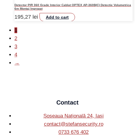
Detector PIR 360 Grade Interior Cablat OPTEX AP-360B(C) Detectie Volumetrica
6m Montaj Ingropat
195,27
lei
Add to cart
1
2
3
4
→
Contact
Șoseaua Națională 24, Iași
contact@stefansecurity.ro
0733 676 402