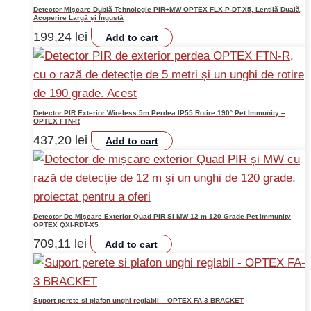
Detector Mișcare Dublă Tehnologie PIR+MW OPTEX FLX-P-DT-X5, Lentilă Duală,
Acoperire Largă și Îngustă
199,24
lei
Add to cart
Detector PIR Exterior Wireless 5m Perdea IP55 Rotire 190° Pet Immunity –
OPTEX FTN-R
437,20
lei
Add to cart
Detector De Mișcare Exterior Quad PIR Si MW 12 m 120 Grade Pet Immunity
OPTEX QXI-RDT-X5
709,11
lei
Add to cart
Suport perete si plafon unghi reglabil – OPTEX FA-3 BRACKET