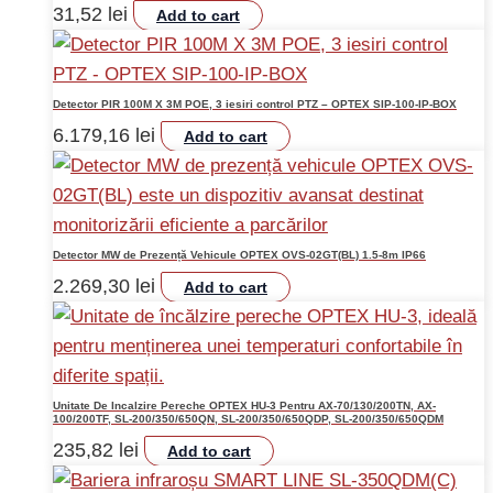
31,52
lei
Add to cart
Detector PIR 100M X 3M POE, 3 iesiri control PTZ – OPTEX SIP-100-IP-BOX
6.179,16
lei
Add to cart
Detector MW de Prezență Vehicule OPTEX OVS-02GT(BL) 1.5-8m IP66
2.269,30
lei
Add to cart
Unitate De Incalzire Pereche OPTEX HU-3 Pentru AX-70/130/200TN, AX-
100/200TF, SL-200/350/650QN, SL-200/350/650QDP, SL-200/350/650QDM
235,82
lei
Add to cart