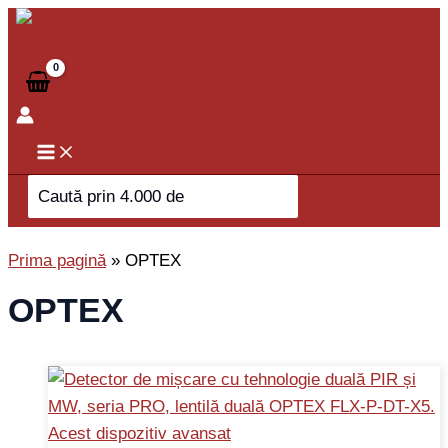
Skip
to
content
Search
for:
Prima pagină
»
OPTEX
OPTEX