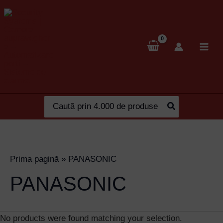
Skip
to
content
Search
for:
Prima pagină
»
PANASONIC
PANASONIC
No products were found matching your selection.