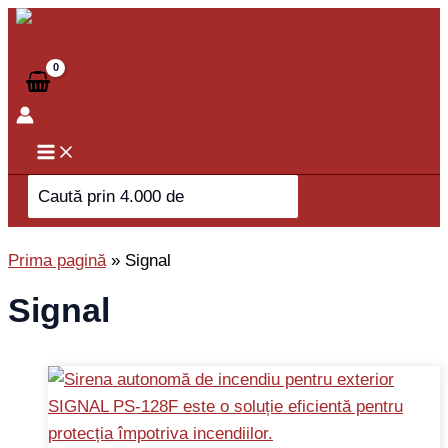
Skip
to
content
Search
for:
Prima pagină
»
Signal
Signal