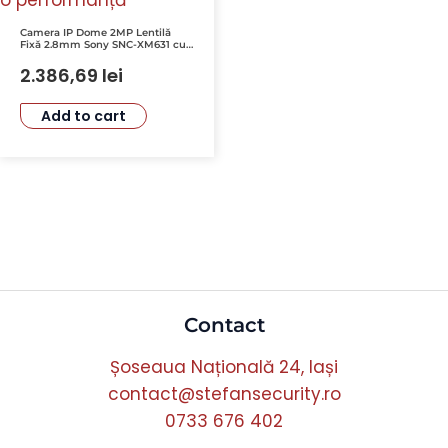
Camera IP Dome 2MP Lentilă
Fixă 2.8mm Sony SNC-XM631 cu
Reducere Zgomot XDNR și
Detectare Facială
2.386,69
lei
Add to cart
Contact
Șoseaua Națională 24, Iași
contact@stefansecurity.ro
0733 676 402