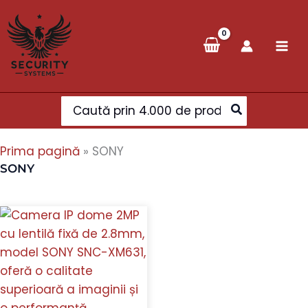
Skip
to
content
Search
for:
Prima pagină
»
SONY
SONY