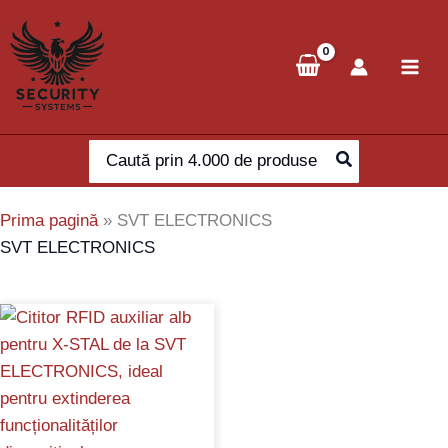
Skip
to
content
Search
for:
Prima pagină
»
SVT ELECTRONICS
SVT ELECTRONICS