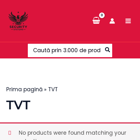
Skip
to
content
Search
for:
Prima pagină
»
TVT
TVT
No products were found matching your