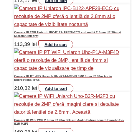
172,17
lei
Add to cart
Camera IP 2MP Uniarch IPC-B122-APF28-ECO cu Lentilă 2.8mm, IR 30m și
Microfon Integrat
113,39
lei
Add to cart
Camera IP PT WiFi Uniarch Uho-P1A-M3F4D 3MP 4mm IR 30m Audio
Bidirectional IP66
210,32
lei
Add to cart
Camera IP WiFi 2MP 2.8mm IR 20m SDcard Audio Bidirectional Uniarch Uho-
B2R-M2F3
160,98
lei