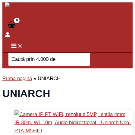
Skip
to
content
Search
for:
Prima pagină
»
UNIARCH
UNIARCH