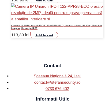
Add to cart
Camera IP 2MP Uniarch IPC-T122-APF28-ECO, Lentila 2.8mm, IR 30m, Microfon
Integrat, Protecție IP67
113,39
lei
Add to cart
Contact
Șoseaua Națională 24, Iași
contact@stefansecurity.ro
0733 676 402
Informatii Utile