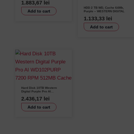
1.883,67
lei
HDD 2 TB WD, Cache 64Mb,
Add to cart
Purple – WESTERN DIGITAL
1.133,33
lei
Add to cart
Hard Disk 10TB Western
Digital Purple Pro AI
WD102PURP 7200 RPM
2.436,17
lei
512MB Cache
Add to cart