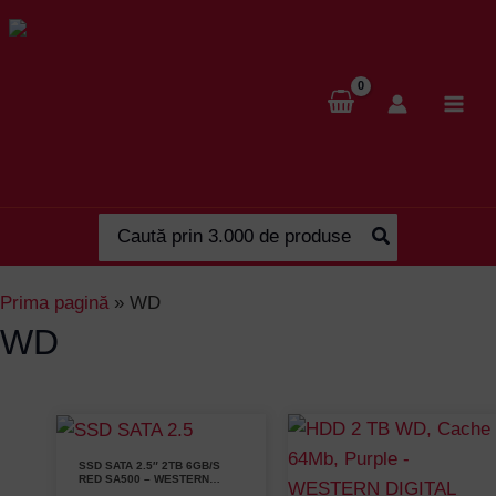
Skip
to
content
Search
for:
Prima pagină
»
WD
WD
SSD SATA 2.5″ 2TB 6GB/S
RED SA500 – WESTERN
DIGITAL SSD 2TB WD RED