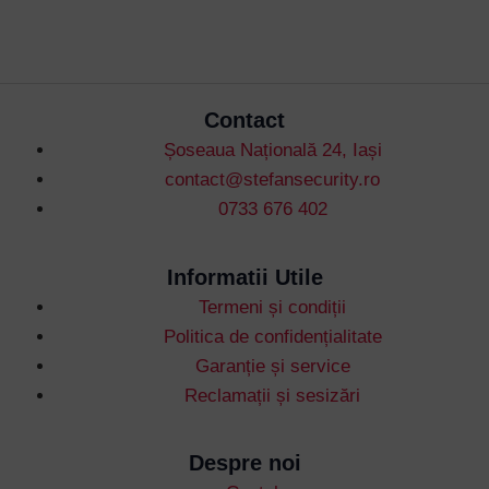
Contact
Șoseaua Națională 24, Iași
contact@stefansecurity.ro
Username or Email Address
0733 676 402
Password
Informatii Utile
Termeni și condiții
Politica de confidențialitate
Remember Me
Garanție și service
Reclamații și sesizări
Lost your password?
Despre noi