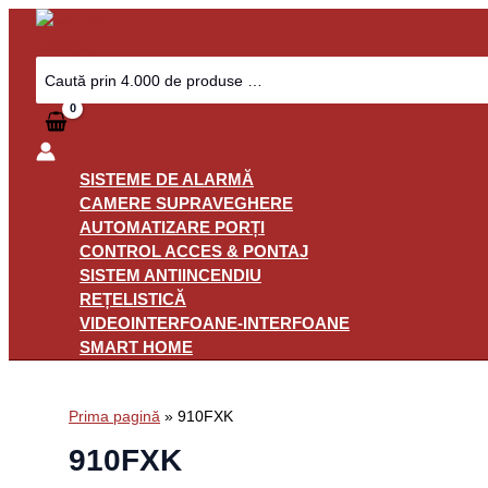
Skip
to
content
Search
for:
SISTEME DE ALARMĂ
CAMERE SUPRAVEGHERE
AUTOMATIZARE PORȚI
CONTROL ACCES & PONTAJ
SISTEM ANTIINCENDIU
REȚELISTICĂ
VIDEOINTERFOANE-INTERFOANE
SMART HOME
Prima pagină
»
910FXK
910FXK