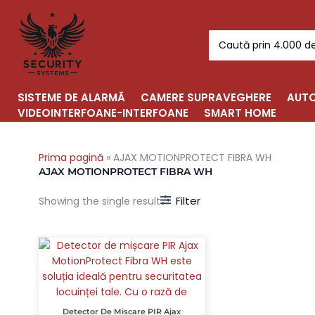
Skip
to
Search
content
for:
SISTEME DE ALARMĂ
CAMERE SUPRAVEGHERE
AUTO
VIDEOINTERFOANE-INTERFOANE
SMART HOME
Prima pagină
»
AJAX MOTIONPROTECT FIBRA WH
AJAX MOTIONPROTECT FIBRA WH
Filter
Showing the single result
Detector De Mișcare PIR Ajax