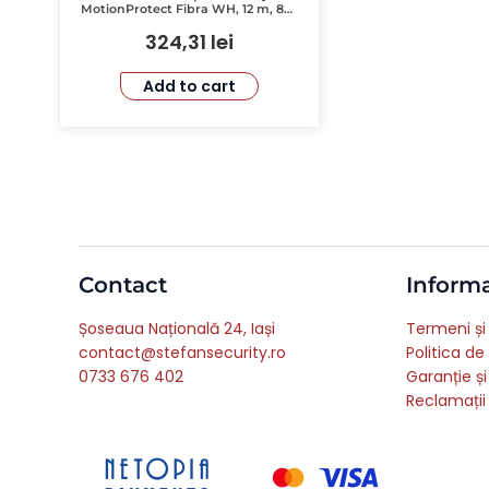
MotionProtect Fibra WH, 12 m, 88°
Unghi, Imunitate La Animale
324,31
lei
Add to cart
Contact
Informa
Șoseaua Națională 24, Iași
Termeni și 
contact@stefansecurity.ro
Politica de
0733 676 402
Garanție și
Reclamații 