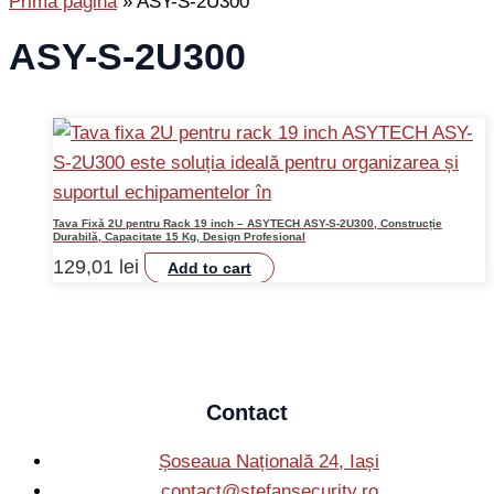
Prima pagină
»
ASY-S-2U300
ASY-S-2U300
Tava Fixă 2U pentru Rack 19 inch – ASYTECH ASY-S-2U300, Construcție
Durabilă, Capacitate 15 Kg, Design Profesional
129,01
lei
Add to cart
Contact
Șoseaua Națională 24, Iași
contact@stefansecurity.ro