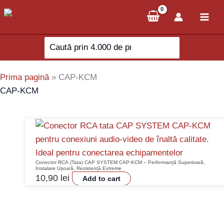
Skip
to
content
Search
for:
Prima pagină
»
CAP-KCM
CAP-KCM
Conector RCA (Tata) CAP SYSTEM CAP-KCM – Performanță Superioară,
Instalare Ușoară, Rezistență Extreme
10,90
lei
Add to cart