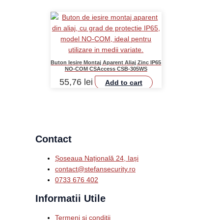
Buton Iesire Montaj Aparent Aliaj Zinc IP65
NO-COM CSAccess CSB-305WS
55,76
lei
Add to cart
Contact
Șoseaua Națională 24, Iași
contact@stefansecurity.ro
0733 676 402
Informatii Utile
Termeni și condiții