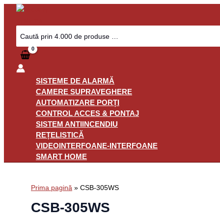
Skip
to
content
Search
for:
SISTEME DE ALARMĂ
CAMERE SUPRAVEGHERE
AUTOMATIZARE PORȚI
CONTROL ACCES & PONTAJ
SISTEM ANTIINCENDIU
REȚELISTICĂ
VIDEOINTERFOANE-INTERFOANE
SMART HOME
Prima pagină
»
CSB-305WS
CSB-305WS