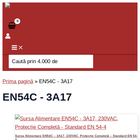
Skip
to
content
Search
for:
Prima pagină
»
EN54C - 3A17
EN54C - 3A17
Sursa Alimentare EN54C – 3A17, 230VAC, Protecție Completă – Standard EN 54-
4