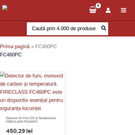
Skip
to
content
Search
for:
Prima pagină
»
FC460PC
FC460PC
Detector de Fum CO și Temperatura
FIRECLASS FC460PC
450,29
lei