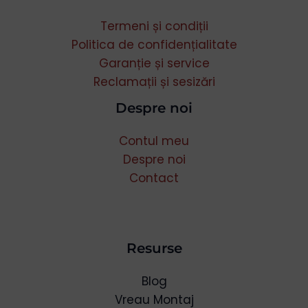
Termeni și condiții
Politica de confidențialitate
Username or Email Address
Garanție și service
Reclamații și sesizări
Despre noi
Password
Contul meu
Despre noi
Remember Me
Contact
Lost your password?
Resurse
Blog
Vreau Montaj