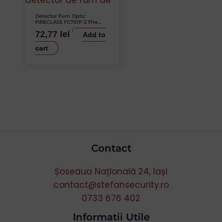
Detector Fum Optic
FIRECLASS FC701P 2 Fire
Tensiune 10.5-33V Standard
72,77
lei
EN 54 Soclu 5B
Add to
cart
Contact
Șoseaua Națională 24, Iași
contact@stefansecurity.ro
0733 676 402
Informatii Utile