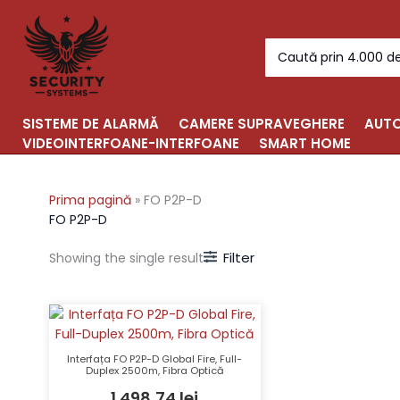
Skip
to
Search
content
for:
SISTEME DE ALARMĂ
CAMERE SUPRAVEGHERE
AUTO
VIDEOINTERFOANE-INTERFOANE
SMART HOME
Prima pagină
»
FO P2P-D
FO P2P-D
Filter
Showing the single result
Interfața FO P2P-D Global Fire, Full-
Duplex 2500m, Fibra Optică
1.498,74
lei