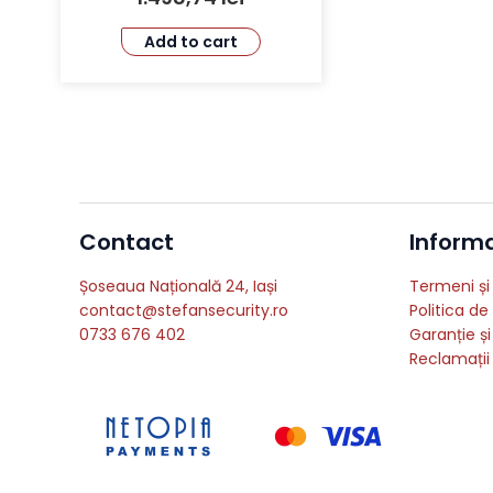
Add to cart
Contact
Informat
Șoseaua Națională 24, Iași
Termeni și 
contact@stefansecurity.ro
Politica de
0733 676 402
Garanție și
Reclamații 