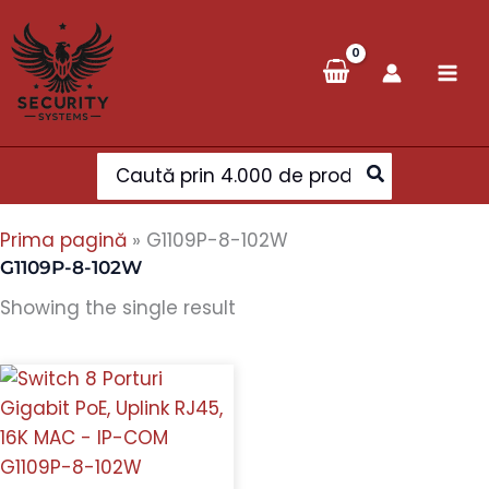
Skip
to
content
Search
for:
Prima pagină
»
G1109P-8-102W
G1109P-8-102W
Showing the single result