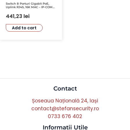
Switch 8 Porturi Gigabit PoE,
Uplink RJ45, 16K MAC – IP-COM
G1109P-8-102W
441,23
lei
Add to cart
Contact
Șoseaua Națională 24, Iași
contact@stefansecurity.ro
0733 676 402
Informatii Utile