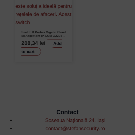
Switch 8 Porturi Gigabit Cloud
Management IP-COM G2208D
IEEE802.3 QVLAN DHCP
208,34
lei
Add
Snooping
to cart
Contact
Șoseaua Națională 24, Iași
contact@stefansecurity.ro