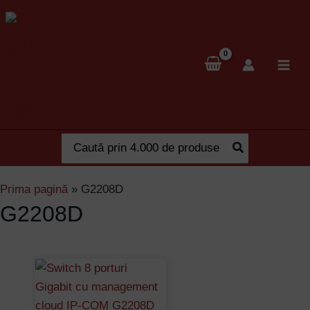
Skip
to
content
Search
for:
Prima pagină
»
G2208D
G2208D