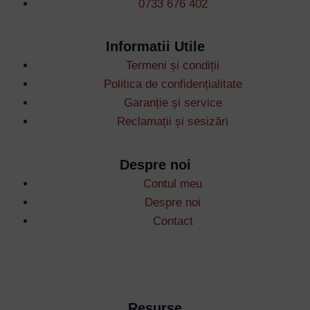
0733 676 402
Informatii Utile
Termeni și condiții
Username or Email Address
Politica de confidențialitate
Garanție și service
Reclamații și sesizări
Password
Despre noi
Remember Me
Contul meu
Despre noi
Contact
Lost your password?
Resurse