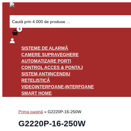
Skip
to
content
Search
for:
SISTEME DE ALARMĂ
CAMERE SUPRAVEGHERE
AUTOMATIZARE PORȚI
CONTROL ACCES & PONTAJ
SISTEM ANTIINCENDIU
REȚELISTICĂ
VIDEOINTERFOANE-INTERFOANE
SMART HOME
Prima pagină
»
G2220P-16-250W
G2220P-16-250W