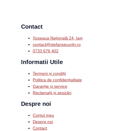
Contact
Șoseaua Națională 24, Iași
contact@stefansecurity.ro
0733 676 402
Informatii Utile
Termeni și condiții
Politica de confidențialitate
Garanție și service
Reclamații și sesizări
Despre noi
Contul meu
Despre noi
Contact