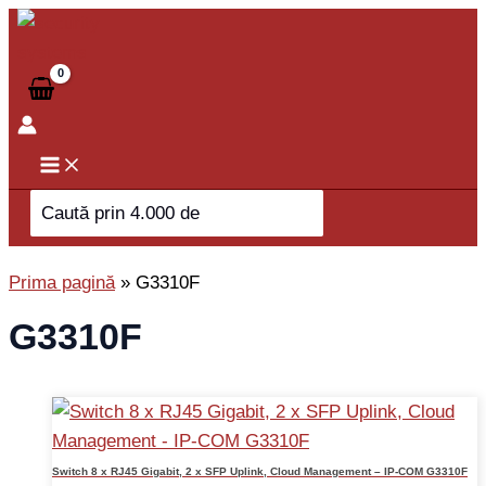
Skip
to
content
Search
for:
Prima pagină
»
G3310F
G3310F
Switch 8 x RJ45 Gigabit, 2 x SFP Uplink, Cloud Management – IP-COM G3310F