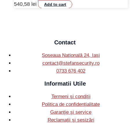
540,58
lei
Add to cart
Contact
Șoseaua Națională 24, Iași
contact@stefansecurity.ro
0733 676 402
Informatii Utile
Termeni și condiții
Politica de confidențialitate
Garanție și service
Reclamații și sesizări