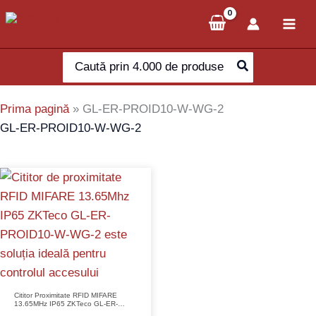
Skip
to
content
Search
for:
Prima pagină
»
GL-ER-PROID10-W-WG-2
GL-ER-PROID10-W-WG-2
Cititor Proximitate RFID MIFARE
13.65MHz IP65 ZKTeco GL-ER-
PROID10-W-WG-2 Control Acces