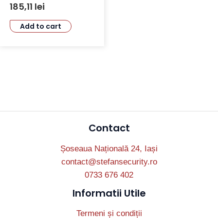
Extern
185,11
lei
Add to cart
Contact
Șoseaua Națională 24, Iași
contact@stefansecurity.ro
0733 676 402
Informatii Utile
Termeni și condiții