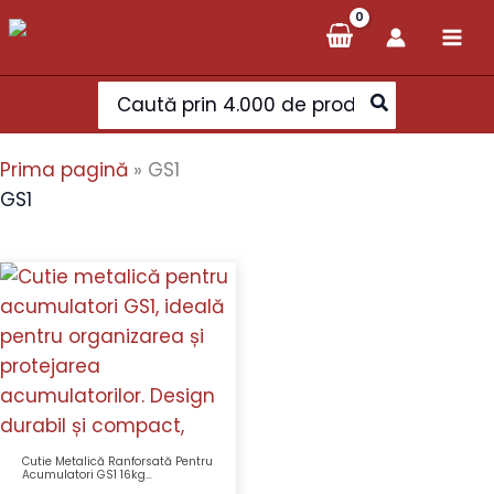
Skip
to
content
Search
for:
Prima pagină
»
GS1
GS1
Cutie Metalică Ranforsată Pentru
Acumulatori GS1 16kg
420x220x150mm Gri Texturat