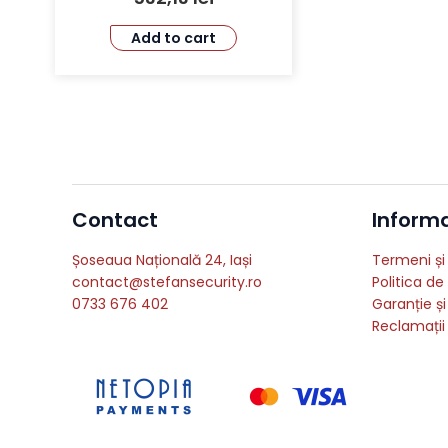
Add to cart
Contact
Informat
Șoseaua Națională 24, Iași
Termeni și 
contact@stefansecurity.ro
Politica de
0733 676 402
Garanție și
Reclamații 