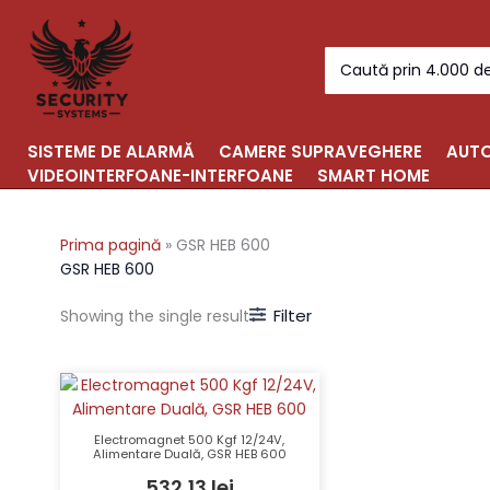
Skip
to
Search
content
for:
SISTEME DE ALARMĂ
CAMERE SUPRAVEGHERE
AUTO
VIDEOINTERFOANE-INTERFOANE
SMART HOME
Prima pagină
»
GSR HEB 600
GSR HEB 600
Filter
Showing the single result
Electromagnet 500 Kgf 12/24V,
Alimentare Duală, GSR HEB 600
532,13
lei