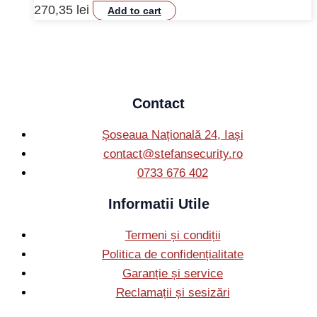
270,35
lei
Add to cart
Contact
Șoseaua Națională 24, Iași
contact@stefansecurity.ro
0733 676 402
Informatii Utile
Termeni și condiții
Politica de confidențialitate
Garanție și service
Reclamații și sesizări