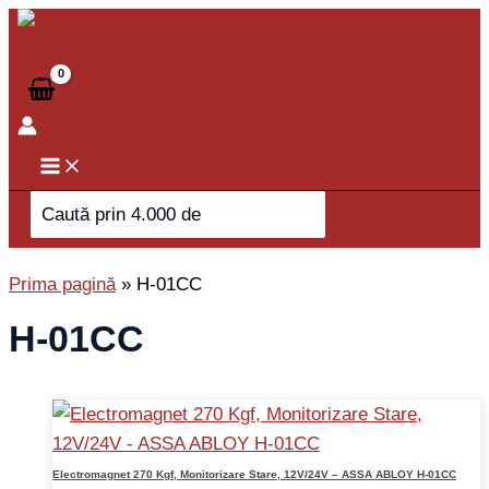
Skip
to
content
Search
for:
Prima pagină
»
H-01CC
H-01CC
Electromagnet 270 Kgf, Monitorizare Stare, 12V/24V – ASSA ABLOY H-01CC