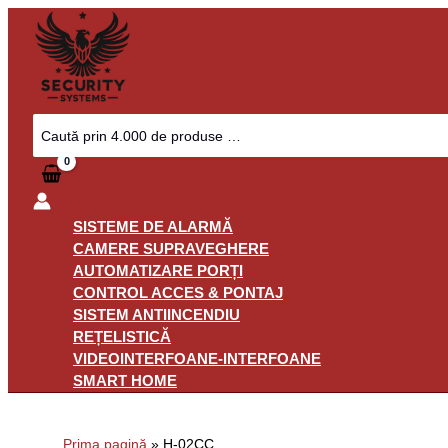
Skip
to
content
Search
for:
SISTEME DE ALARMĂ
CAMERE SUPRAVEGHERE
AUTOMATIZARE PORȚI
CONTROL ACCES & PONTAJ
SISTEM ANTIINCENDIU
REȚELISTICĂ
VIDEOINTERFOANE-INTERFOANE
SMART HOME
Prima pagină
»
H-02CC