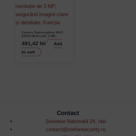
Camera Supraveghere Wi-Fi
EZVIZ H8-Pro-2K, 3 MP,
Pan&Tilt 350°, IR 30M,
491,42
lei
Add
Detectie Inteligentă, Urmărire
Automată, Audio Bidirecțional
to cart
Contact
Șoseaua Națională 24, Iași
contact@stefansecurity.ro