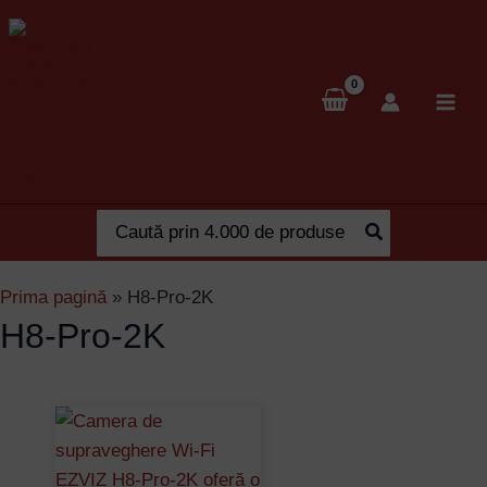
Skip
to
content
Search
for:
Prima pagină
»
H8-Pro-2K
H8-Pro-2K