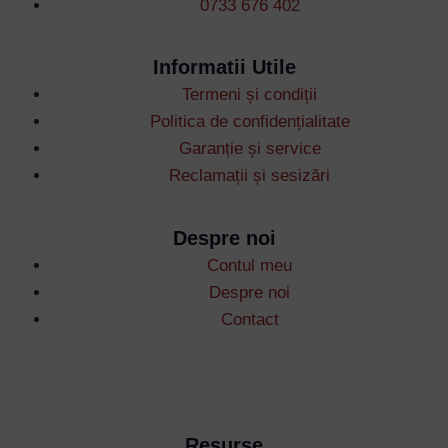
0733 676 402
Informatii Utile
Termeni și condiții
Username or Email Address
Politica de confidențialitate
Garanție și service
Reclamații și sesizări
Password
Despre noi
Remember Me
Contul meu
Despre noi
Contact
Lost your password?
Resurse