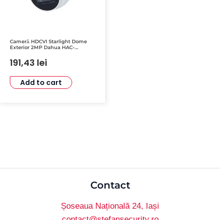
Cameră HDCVI Starlight Dome
Exterior 2MP Dahua HAC-
HDW1231TLMQ-A-0280B cu IR
60m, WDR 130dB, IP67
191,43
lei
Add to cart
Contact
Șoseaua Națională 24, Iași
contact@stefansecurity.ro