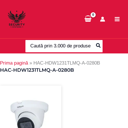
Skip
to
content
Search
for:
Prima pagină
»
HAC-HDW1231TLMQ-A-0280B
HAC-HDW1231TLMQ-A-0280B