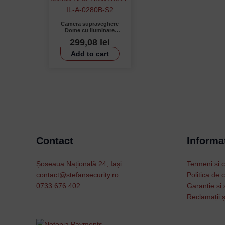
Camera supraveghere
Dome cu iluminare
duala 8MP, IR/lumina
299,08
lei
alba 40 m, 2.8 mm,
microfon – Dahua HAC-
Add to cart
HDW1801T-IL-A-0280B-
S2
Contact
Informat
Șoseaua Națională 24, Iași
Termeni și c
contact@stefansecurity.ro
Politica de c
0733 676 402
Garanție și 
Reclamații ș