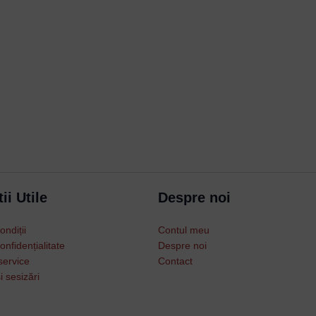
Username or Email Address
Password
ii Utile
Despre noi
Remember Me
ondiții
Contul meu
Lost your password?
onfidențialitate
Despre noi
service
Contact
i sesizări