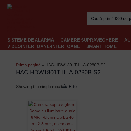
Skip
to
Search
content
for:
SISTEME DE ALARMĂ
CAMERE SUPRAVEGHERE
AU
VIDEOINTERFOANE-INTERFOANE
SMART HOME
Prima pagină
»
HAC-HDW1801T-IL-A-0280B-S2
HAC-HDW1801T-IL-A-0280B-S2
Filter
Showing the single result