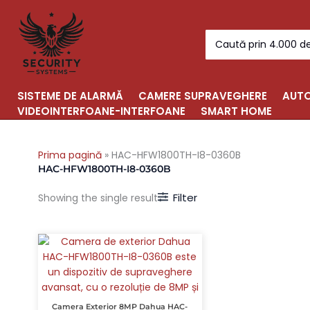
Skip
to
Search
content
for:
SISTEME DE ALARMĂ
CAMERE SUPRAVEGHERE
AUTO
VIDEOINTERFOANE-INTERFOANE
SMART HOME
Prima pagină
»
HAC-HFW1800TH-I8-0360B
HAC-HFW1800TH-I8-0360B
Filter
Showing the single result
Camera Exterior 8MP Dahua HAC-