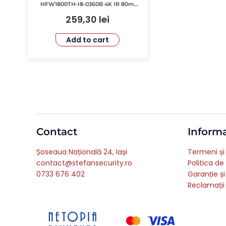
HFW1800TH-I8-0360B 4K IR 80m
Lentila 3.6mm Smart IR
259,30
lei
Add to cart
Contact
Informa
Șoseaua Națională 24, Iași
Termeni și 
contact@stefansecurity.ro
Politica de
0733 676 402
Garanție și
Reclamații 