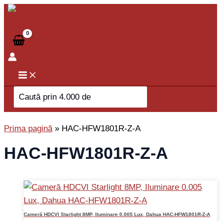
Skip
to
content
Search
for:
Prima pagină
»
HAC-HFW1801R-Z-A
HAC-HFW1801R-Z-A
Cameră HDCVI Starlight 8MP, Iluminare 0.005 Lux, Dahua HAC-HFW1801R-Z-A