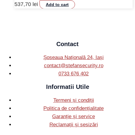
537,70
lei
Add to cart
Contact
Șoseaua Națională 24, Iași
contact@stefansecurity.ro
0733 676 402
Informatii Utile
Termeni și condiții
Politica de confidențialitate
Garanție și service
Reclamații și sesizări