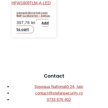
Cameră HDCVI Full Color
8MP Cu Microfon – Dahua
HAC-HFW1809TLM-A-LED
397,76
lei
Add
to cart
Contact
Șoseaua Națională 24, Iași
contact@stefansecurity.ro
0733 676 402