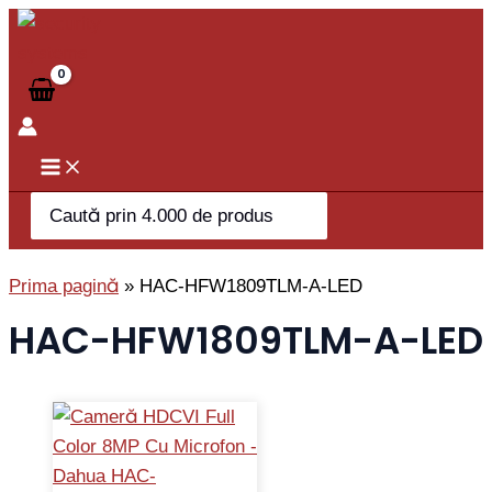
Skip
to
content
Search
for:
Prima pagină
»
HAC-HFW1809TLM-A-LED
HAC-HFW1809TLM-A-LED