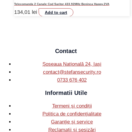
Telecomanda 2 Canale Cod Saritor 433.92MHz Beninca Happy.2VA
134,01
lei
Add to cart
Contact
Șoseaua Națională 24, Iași
contact@stefansecurity.ro
0733 676 402
Informatii Utile
Termeni și condiții
Politica de confidențialitate
Garanție și service
Reclamații și sesizări