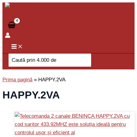
Skip
to
content
Search
for:
Prima pagină
»
HAPPY.2VA
HAPPY.2VA