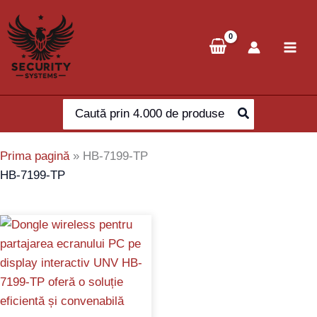
Skip
to
content
Search
for:
Prima pagină
»
HB-7199-TP
HB-7199-TP