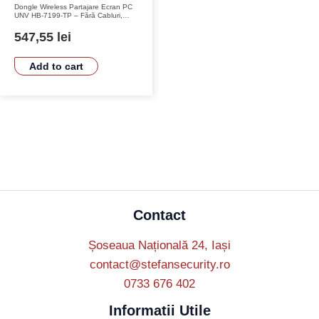
Dongle Wireless Partajare Ecran PC
UNV HB-7199-TP – Fără Cabluri,
1080P, Compatibil Windows și
MacOS
547,55
lei
Add to cart
Contact
Șoseaua Națională 24, Iași
contact@stefansecurity.ro
0733 676 402
Informatii Utile