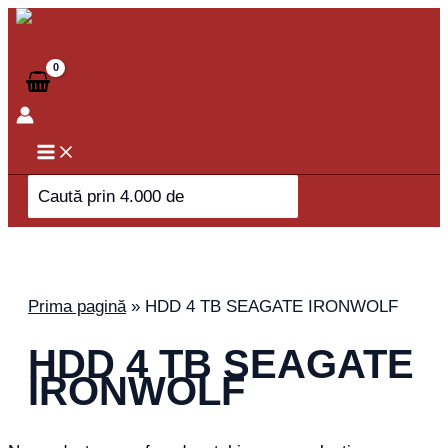
Skip
to
content
Search
for:
Prima pagină
»
HDD 4 TB SEAGATE IRONWOLF
HDD 4 TB SEAGATE
IRONWOLF