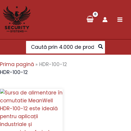
Skip
to
content
Search
for:
Prima pagină
»
HDR-100-12
HDR-100-12