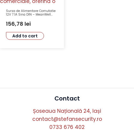
Sursa de Alimentare Comutatie
12V 7.1A Sina DIN – MeanWell
HDR-100-12
156,78
lei
Add to cart
Contact
Șoseaua Națională 24, Iași
contact@stefansecurity.ro
0733 676 402